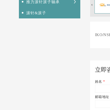
推力滚针滚子轴承
滚针&滚子
IKO/NS
立即
姓名
*
邮箱地址