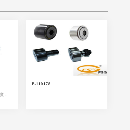
F-110178
高度：