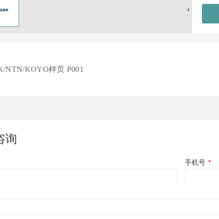
K/NTN/KOYO样页 P001
咨询
手机号
*