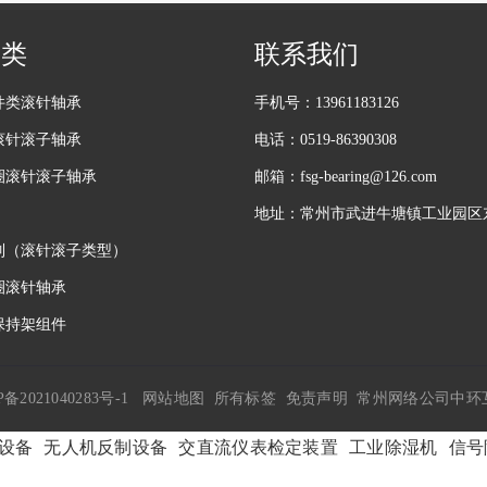
分类
联系我们
件类滚针轴承
手机号：13961183126
滚针滚子轴承
电话：0519-86390308
圈滚针滚子轴承
邮箱：
fsg-bearing@126.com
地址：常州市武进牛塘镇工业园区东
列（滚针滚子类型）
圈滚针轴承
保持架组件
P备2021040283号-1
网站地图
所有标签
免责声明
常州网络公司
中环
设备
无人机反制设备
交直流仪表检定装置
工业除湿机
信号