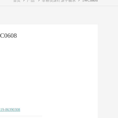
首页
产品
非标类滚针滚子轴承
1WC0608
C0608
519-86390308