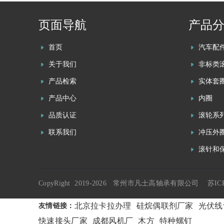
页面导航
产品
首页
汽车配
关于我们
非标类
产品检索
实体套
产品中心
内圈
品质认证
滚轮系
联系我们
冲压外
滚针和
CopyRight 2019-2026 常州市凡士高轴承有限公司
苏IC
北京拉卡拉办理
硅烷偶联剂厂家
光伏线
友情链接：
快速接头厂家
成都风机厂
木方
特种螺钉