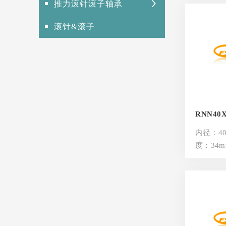
推力滚针滚子轴承
滚针&滚子
RNN40X5
内径：40
度：34m