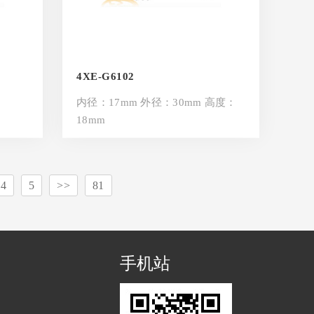
4XE-G6102
内径：17mm 外径：30mm 高度：
18mm
4
5
>>
81
手机站